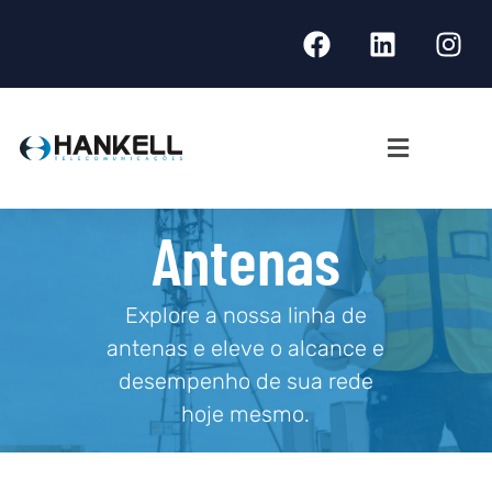
Antenas
Explore a nossa linha de
antenas e eleve o alcance e
desempenho de sua rede
hoje mesmo.