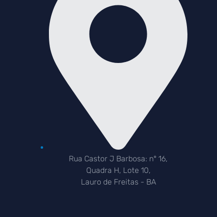
Rua Castor J Barbosa: n° 16,
Quadra H, Lote 10,
Lauro de Freitas - BA